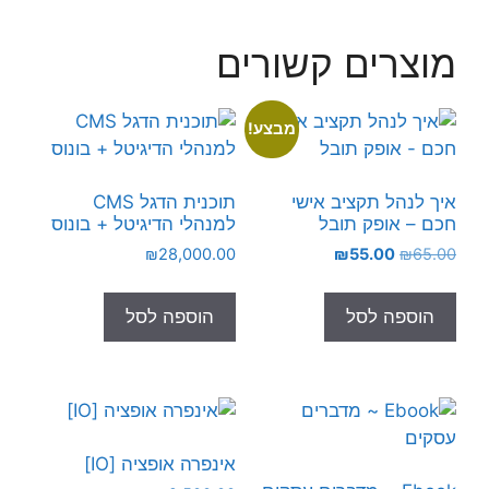
מוצרים קשורים
מבצע!
איך לנהל תקציב אישי
תוכנית הדגל CMS
חכם – אופק תובל
למנהלי הדיגיטל + בונוס
המחיר
המחיר
₪
28,000.00
₪
55.00
₪
65.00
המקורי
הנוכחי
היה:
הוא:
הוספה לסל
הוספה לסל
₪55.00.
₪65.00.
אינפרה אופציה [IO]