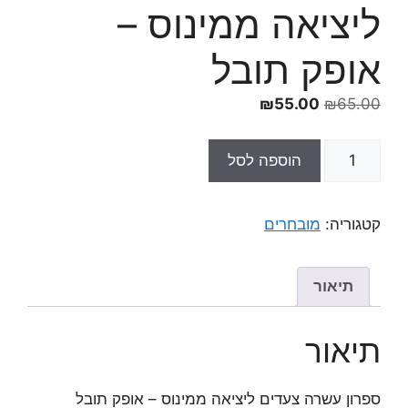
ליציאה ממינוס –
אופק תובל
המחיר
המחיר
₪
55.00
₪
65.00
המקורי
הנוכחי
היה:
הוא:
כמות
הוספה לסל
₪55.00.
₪65.00.
של
ספרון
עשרה
קטגוריה:
מובחרים
צעדים
ליציאה
ממינוס
תיאור
-
אופק
תיאור
תובל
ספרון עשרה צעדים ליציאה ממינוס – אופק תובל