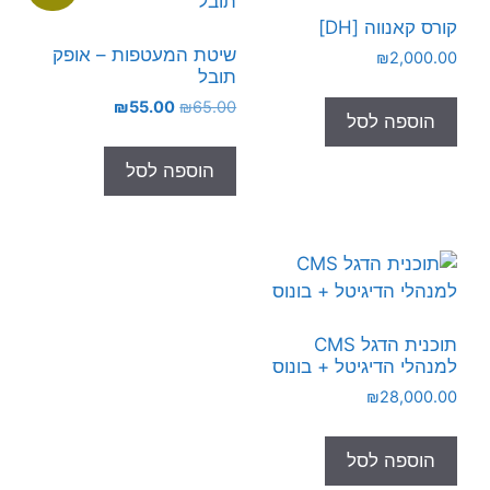
קורס קאנווה [DH]
שיטת המעטפות – אופק
₪
2,000.00
תובל
המחיר
המחיר
₪
55.00
₪
65.00
הוספה לסל
המקורי
הנוכחי
היה:
הוא:
הוספה לסל
₪55.00.
₪65.00.
תוכנית הדגל CMS
למנהלי הדיגיטל + בונוס
₪
28,000.00
הוספה לסל